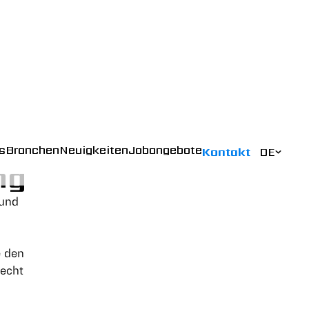
s
Branchen
Neuigkeiten
Jobangebote
Kontakt
DE
ng
 und
e den
recht