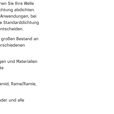
nen Sie Ihre Welle
ichtung abdichten.
r Anwendungen, bei
ine Standarddichtung
entscheiden.
en großen Bestand an
erschiedenen
en und Materialien
te
ramid, Rame/Ramie,
der und alle