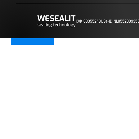
KVK 63355248
USt-ID NL855200935