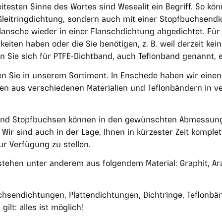
testen Sinne des Wortes sind Wesealit ein Begriff. So kön
 Gleitringdichtung, sondern auch mit einer Stopfbuchsend
lansche wieder in einer Flanschdichtung abgedichtet. Fü
keiten haben oder die Sie benötigen, z. B. weil derzeit ke
en Sie sich für PTFE-Dichtband, auch Teflonband genannt, 
inden Sie in unserem Sortiment. In Enschede haben wir ein
n aus verschiedenen Materialien und Teflonbändern in v
und Stopfbuchsen können in den gewünschten Abmessung
Wir sind auch in der Lage, Ihnen in kürzester Zeit komplet
ur Verfügung zu stellen.
stehen unter anderem aus folgendem Material: Graphit, A
hsendichtungen, Plattendichtungen, Dichtringe, Teflonbän
ilt: alles ist möglich!