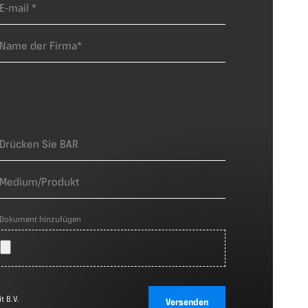
Dokument hinzufügen
t B.V.