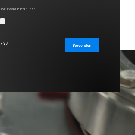
Dokument hinzufügen
t B.V.