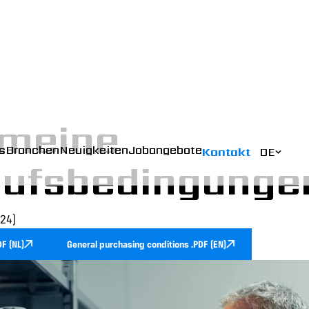
emeine
s
Branchen
Neuigkeiten
Jobangebote
Kontakt
DE
aufsbedingunge
024)
F (NL)
General purchasing conditions .PDF (EN)