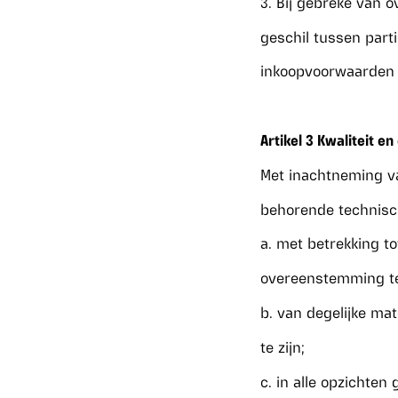
3. Bij gebreke van 
geschil tussen part
inkoopvoorwaarden 
Artikel 3 Kwaliteit e
Met inachtneming va
behorende technisch
a. met betrekking to
overeenstemming te 
b. van degelijke mat
te zijn;
c. in alle opzichten