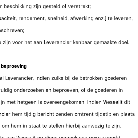
r beschikking zijn gesteld of verstrekt;
paciteit, rendement, snelheid, afwerking enz.) te leveren,
mschreven;
e zijn voor het aan Leverancier kenbaar gemaakte doel.
n beproeving
al Leverancier, indien zulks bij de betrokken goederen
rgvuldig onderzoeken en beproeven, of de goederen in
n met hetgeen is overeengekomen. Indien Wesealit dit
ncier hem tijdig bericht zenden omtrent tijdstip en plaats
om hem in staat te stellen hierbij aanwezig te zijn.
rts aan Wesealit op diens verzoek een gewaarmerkt