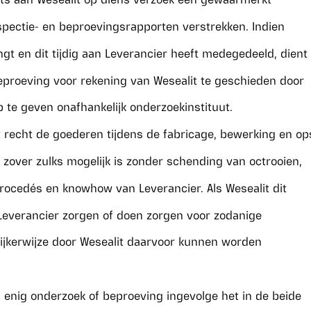
nspectie- en beproevingsrapporten verstrekken. Indien
ngt en dit tijdig aan Leverancier heeft medegedeeld, dient
eproeving voor rekening van Wesealit te geschieden door
p te geven onafhankelijk onderzoekinstituut.
et recht de goederen tijdens de fabricage, bewerking en op
 zover zulks mogelijk is zonder schending van octrooien,
procedés en knowhow van Leverancier. Als Wesealit dit
l Leverancier zorgen of doen zorgen voor zodanige
delijkerwijze door Wesealit daarvoor kunnen worden
ij enig onderzoek of beproeving ingevolge het in de beide