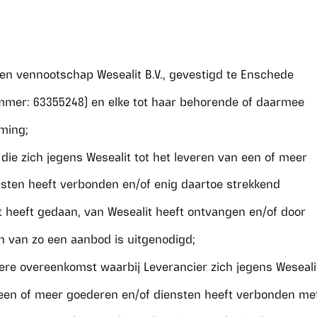
oten vennootschap Wesealit B.V., gevestigd te Enschede
mmer: 63355248) en elke tot haar behorende of daarmee
ming;
, die zich jegens Wesealit tot het leveren van een of meer
sten heeft verbonden en/of enig daartoe strekkend
 heeft gedaan, van Wesealit heeft ontvangen en/of door
en van zo een aanbod is uitgenodigd;
ere overeenkomst waarbij Leverancier zich jegens Weseali
 een of meer goederen en/of diensten heeft verbonden me