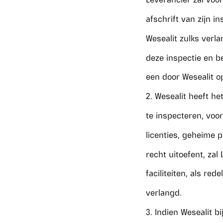
afschrift van zijn i
Wesealit zulks verla
deze inspectie en b
een door Wesealit o
2. Wesealit heeft h
te inspecteren, voor
licenties, geheime 
recht uitoefent, za
faciliteiten, als re
verlangd.
3. Indien Wesealit b