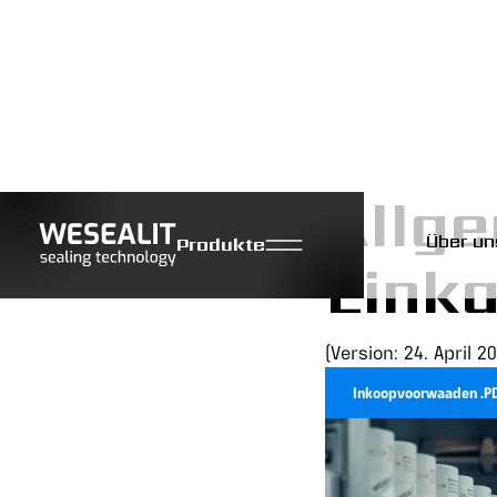
Allg
Über un
Produkte
Eink
(Version: 24. April 2
Inkoopvoorwaaden .PD