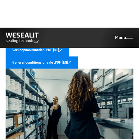
Allgemeine Verkaufsbedingungen
Menu
(Version: 24. April 2024)
Verkoopvoorwaaden .PDF (NL)
General conditions of sale .PDF (EN)