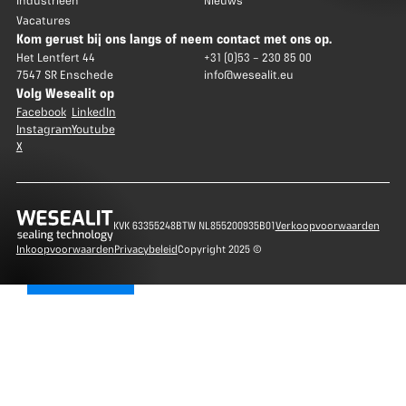
Industrieën
Nieuws
Vacatures
Kom gerust bij ons langs of neem contact met ons op.
Het Lentfert 44
+31 (0)53 – 230 85 00
7547 SR Enschede
info@wesealit.eu
Volg Wesealit op
Facebook
LinkedIn
Instagram
Youtube
X
KVK 63355248
BTW NL855200935B01
Verkoopvoorwaarden
Inkoopvoorwaarden
Privacybeleid
Copyright 2025 ©