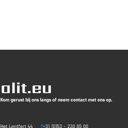
lit.eu
Kom gerust bij ons langs of neem contact met ons op.
Het Lentfert 44
T
+31 (0)53 – 230 85 00